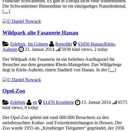
Frankfurt Schwanheim. Es gibt in Europa nicht viele Binnendünen.
Die Schwanheimer Binnendüne ist ein einzigartiges Naturdenkmal,
[…]
Wildpark alte Fasanerie Hanau
Erlebnis
,
Im Grünen
Benedikt
63456 Hanau/Klein-
Auheim
21. Januar 2014
5938 total views, 2 today
Der Wildpark Alte Fasanerie ist ein beliebtes Ausflugsziel für
Besucher aus dem gesamten Rhein-Maingebiet. Das Wildgehege
liegt in Klein-Auheim, einem Stadtteil von Hanau. In der
[…]
Opel-Zoo
Erlebnis
en
61476 Kronberg
13. Januar 2014
6575
total views, 0 today
Der Opel-Zoo gehört mit rund 600.000 Besuchern zu den
meistbesuchten Kultur- und Freizeiteinrichtungen in Hessen. Der
Zoo wurde 1955 als „Kronberger Tiergarten“ gegründet, der 1956