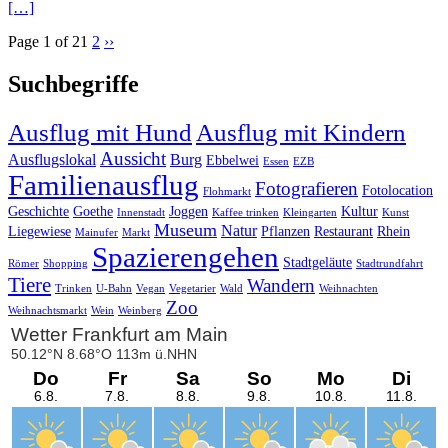
[…]
Page 1 of 2
1
2
››
Suchbegriffe
Ausflug mit Kindern
Ausflug mit Hund
Aussicht
Ausflugslokal
Burg
Ebbelwei
Essen
EZB
Familienausflug
Fotografieren
Fotolocation
Flohmarkt
Geschichte
Goethe
Joggen
Kultur
Innenstadt
Kaffee trinken
Kleingarten
Kunst
Museum
Natur
Liegewiese
Pflanzen
Restaurant
Rhein
Mainufer
Markt
Spazierengehen
Stadtgeläute
Römer
Shopping
Stadtrundfahrt
Tiere
Wandern
Trinken
U-Bahn
Vegan
Vegetarier
Wald
Weihnachten
Zoo
Weihnachtsmarkt
Wein
Weinberg